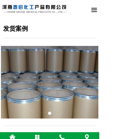
끀
发货案例
前一个：
发货案例
낀
넒
끅
끇
ꄴ